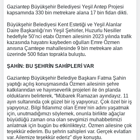
Gaziantep Büyükşehir Belediyesi Yeşil Antep Projesi
kapsamında 330 bin metrekare alana 17 bin fidan dikti.
Büyükşehir Belediyesi Kent Estetiği ve Yeşil Alanlar
Daire Başkanlığı’nın Yeşil Şehirler, Huzurlu Nesiller
hedefiyle 50’nci etabı Özmen ailesinin 2023 yılında trafik
kazasında hayatını kaybeden oğulları Emre Özmen
anısına Çamtepe mahallesinde 9 bin metrekare alan
üzerinde 500 fidan toprakla buluştu
.
ŞAHİN: BU ŞEHRİN SAHİPLERİ VAR
Gaziantep Büyükşehir Belediye Başkanı Fatma Şahin
yaptığı açılış konuşmasında Özmen ailesinin şehre
katkılarından ve hayırseverlik projeleri ile ön planda
olduklarını belirterek, “Mübarek Ramazan ayındayız. 11
ayın sultanında çok güzel bir iş yapıyoruz. Çok özel bir iş
yapıyoruz. Bilgi fidanımız olan Emre’nin adını yaşatmak
için, unutmadığımızı söylemek, onunla birlikte ağaçlar
büyüdüğü zaman ona olan sevgimizi muhabbetimizi
anlatmak için bugün bu etkinlikteyiz. Özmen ailesine çok
teşekkür ederim. Bu şehrin sahipleri var. Gerçek evlatları
var. Ailemize teşekkür ederiz” diye konuştu.