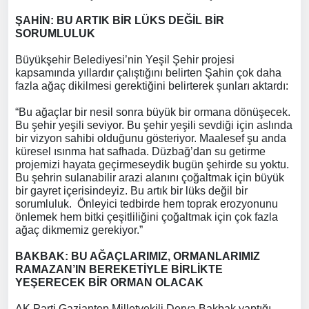
ŞAHİN: BU ARTIK BİR LÜKS DEĞİL BİR
SORUMLULUK
Büyükşehir Belediyesi’nin Yeşil Şehir projesi
kapsamında yıllardır çalıştığını belirten Şahin çok daha
fazla ağaç dikilmesi gerektiğini belirterek şunları aktardı:
“Bu ağaçlar bir nesil sonra büyük bir ormana dönüşecek.
Bu şehir yeşili seviyor. Bu şehir yeşili sevdiği için aslında
bir vizyon sahibi olduğunu gösteriyor. Maalesef şu anda
küresel ısınma hat safhada. Düzbağ’dan su getirme
projemizi hayata geçirmeseydik bugün şehirde su yoktu.
Bu şehrin sulanabilir arazi alanını çoğaltmak için büyük
bir gayret içerisindeyiz. Bu artık bir lüks değil bir
sorumluluk. Önleyici tedbirde hem toprak erozyonunu
önlemek hem bitki çeşitliliğini çoğaltmak için çok fazla
ağaç dikmemiz gerekiyor.”
BAKBAK: BU AĞAÇLARIMIZ, ORMANLARIMIZ
RAMAZAN’IN BEREKETİYLE BİRLİKTE
YEŞERECEK BİR ORMAN OLACAK
AK Parti Gaziantep Milletvekili Derya Bakbak yaptığı