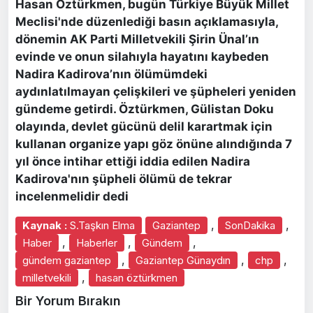
Hasan Öztürkmen, bugün Türkiye Büyük Millet
Meclisi'nde düzenlediği basın açıklamasıyla,
dönemin AK Parti Milletvekili Şirin Ünal’ın
evinde ve onun silahıyla hayatını kaybeden
Nadira Kadirova’nın ölümümdeki
aydınlatılmayan çelişkileri ve şüpheleri yeniden
gündeme getirdi. Öztürkmen, Gülistan Doku
olayında, devlet gücünü delil karartmak için
kullanan organize yapı göz önüne alındığında 7
yıl önce intihar ettiği iddia edilen Nadira
Kadirova'nın şüpheli ölümü de tekrar
incelenmelidir dedi
,
,
Kaynak :
S.Taşkın Elma
Gaziantep
SonDakika
,
,
,
Haber
Haberler
Gündem
,
,
,
gündem gaziantep
Gaziantep Günaydın
chp
,
milletvekili
hasan öztürkmen
Bir Yorum Bırakın