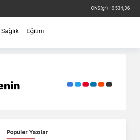
USD : 47,6919
EUR : 54,9725
ONS(gr) : 6.534,06
Sağlık
Eğitim
enin
Popüler Yazılar