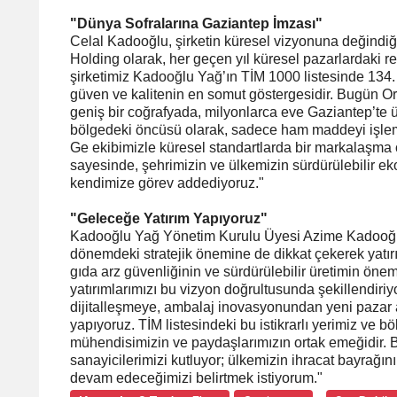
"Dünya Sofralarına Gaziantep İmzası"
Celal Kadooğlu, şirketin küresel vizyonuna değindiğ
Holding olarak, her geçen yıl küresel pazarlardaki r
şirketimiz Kadooğlu Yağ’ın TİM 1000 listesinde 134. 
güven ve kalitenin en somut göstergesidir. Bugün O
geniş bir coğrafyada, milyonlarca eve Gaziantep’te ür
bölgedeki öncüsü olarak, sadece ham maddeyi işlemekl
Ge ekibimizle küresel standartlarda bir markalaşma
sayesinde, şehrimizin ve ülkemizin sürdürülebilir 
kendimize görev addediyoruz."
"Geleceğe Yatırım Yapıyoruz"
Kadooğlu Yağ Yönetim Kurulu Üyesi Azime Kadooğlu A
dönemdeki stratejik önemine de dikkat çekerek yatır
gıda arz güvenliğinin ve sürdürülebilir üretimin öne
yatırımlarımızı bu vizyon doğrultusunda şekillendiriyo
dijitalleşmeye, ambalaj inovasyonundan yeni pazar 
yapıyoruz. TİM listesindeki bu istikrarlı yerimiz ve b
mühendisimizin ve paydaşlarımızın ortak emeğidir. B
sanayicilerimizi kutluyor; ülkemizin ihracat bayrağın
devam edeceğimizi belirtmek istiyorum."