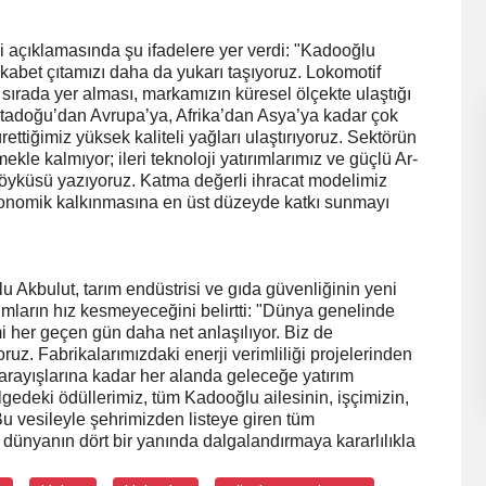
i açıklamasında şu ifadelere yer verdi: "Kadooğlu
ekabet çıtamızı daha da yukarı taşıyoruz. Lokomotif
sırada yer alması, markamızın küresel ölçekte ulaştığı
rtadoğu’dan Avrupa’ya, Afrika’dan Asya’ya kadar çok
ettiğimiz yüksek kaliteli yağları ulaştırıyoruz. Sektörün
e kalmıyor; ileri teknoloji yatırımlarımız ve güçlü Ar-
 öyküsü yazıyoruz. Katma değerli ihracat modelimiz
ekonomik kalkınmasına en üst düzeyde katkı sunmayı
kbulut, tarım endüstrisi ve gıda güvenliğinin yeni
ımların hız kesmeyeceğini belirtti: "Dünya genelinde
mi her geçen gün daha net anlaşılıyor. Biz de
ruz. Fabrikalarımızdaki enerji verimliliği projelerinden
arayışlarına kadar her alanda geleceğe yatırım
ölgedeki ödüllerimiz, tüm Kadooğlu ailesinin, işçimizin,
u vesileyle şehrimizden listeye giren tüm
ı dünyanın dört bir yanında dalgalandırmaya kararlılıkla