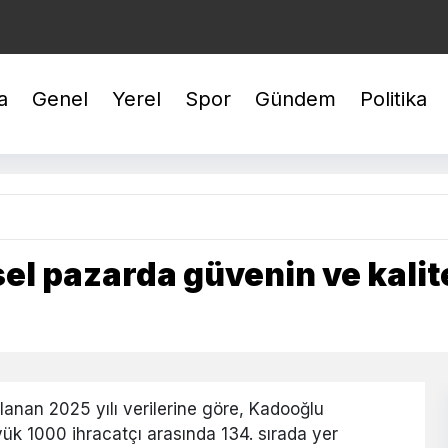
EYREK : 10.424,01
BİLEZİK : 5.941,68
GÜMÜŞ : 95,47
a
Genel
Yerel
Spor
Gündem
Politika
el pazarda güvenin ve kalit
klanan 2025 yılı verilerine göre, Kadooğlu
yük 1000 ihracatçı arasında 134. sırada yer