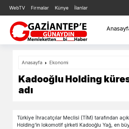
WebTV
Firmalar
Künye
İlanlar
YARIM : 20.782,87
Ç
Anasayf
Anasayfa
Ekonomi
Kadooğlu Holding küres
adı
Türkiye İhracatçılar Meclisi (TİM) tarafından açı
Holding'in lokomotif şirketi Kadooğlu Yağ, en bü