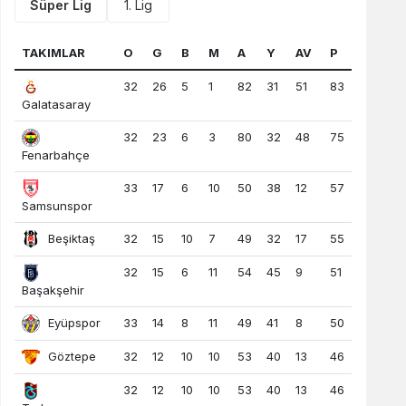
Süper Lig
1. Lig
TAKIMLAR
O
G
B
M
A
Y
AV
P
32
26
5
1
82
31
51
83
Galatasaray
32
23
6
3
80
32
48
75
Fenarbahçe
33
17
6
10
50
38
12
57
Samsunspor
Beşiktaş
32
15
10
7
49
32
17
55
32
15
6
11
54
45
9
51
Başakşehir
Eyüpspor
33
14
8
11
49
41
8
50
Göztepe
32
12
10
10
53
40
13
46
32
12
10
10
53
40
13
46