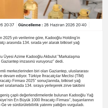
6 20:37
Güncelleme :
28 Haziran 2026 20:40
an 2025 yılı verilerine göre, Kadooğlu Holding'in
tçı arasında 134. sırada yer alarak bitkisel yağ
ulu Üyesi Azime Kadooğlu Akbulut "Markalaşma
 Gaziantep imzasınü vuruyoruz" dedi.
emli merkezlerinden biri olan Gaziantep, uluslararası
 devam ediyor. Türkiye İhracatçılar Meclisi (TİM)
racatçı Firması 2025" sonuçlarında, bitkisel yağ
 sıralamada 134. sıraya yerleşerek zirve takibini
da geniş çaplı değerlendirmelerde bulunan Kadooğlu Yağ
ye’nin En Büyük 1000 İhracatçı Firması", başarılarının
Ge ve sürdürülebilirlik yatırımı yattığını vurguladı.