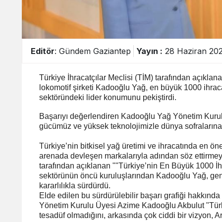
Editör
: Gündem Gaziantep
Yayın :
28 Haziran 202
Türkiye İhracatçılar Meclisi (TİM) tarafından açıklan
lokomotif şirketi Kadooğlu Yağ, en büyük 1000 ihraca
sektöründeki lider konumunu pekiştirdi.
Başarıyı değerlendiren Kadooğlu Yağ Yönetim Kur
gücümüz ve yüksek teknolojimizle dünya sofralarına
Türkiye’nin bitkisel yağ üretimi ve ihracatında en ön
arenada devleşen markalarıyla adından söz ettirmeye
tarafından açıklanan ""Türkiye’nin En Büyük 1000 İh
sektörünün öncü kuruluşlarından Kadooğlu Yağ, genel
kararlılıkla sürdürdü.
Elde edilen bu sürdürülebilir başarı grafiği hakkın
Yönetim Kurulu Üyesi Azime Kadooğlu Akbulut "Türki
tesadüf olmadığını, arkasında çok ciddi bir vizyon, Ar-