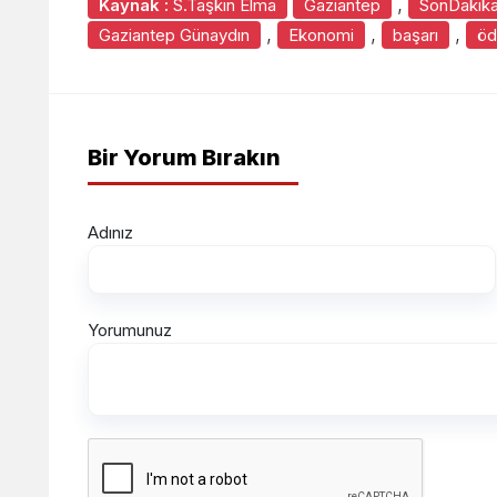
,
Kaynak :
S.Taşkın Elma
Gaziantep
SonDakik
,
,
,
Gaziantep Günaydın
Ekonomi
başarı
öd
Bir Yorum Bırakın
Adınız
Yorumunuz