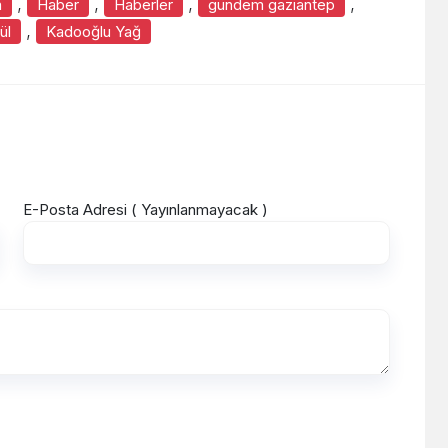
,
,
,
,
a
Haber
Haberler
gündem gaziantep
,
ül
Kadooğlu Yağ
E-Posta Adresi ( Yayınlanmayacak )