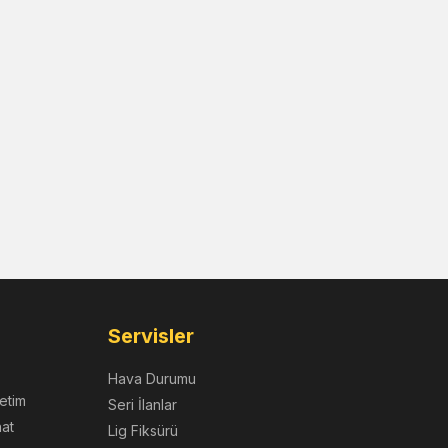
Servisler
Hava Durumu
etim
Seri İlanlar
nat
Lig Fiksürü