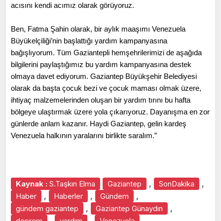
acısını kendi acımız olarak görüyoruz.
Ben, Fatma Şahin olarak, bir aylık maaşımı Venezuela
Büyükelçiliği’nin başlattığı yardım kampanyasına
bağışlıyorum. Tüm Gaziantepli hemşehrilerimizi de aşağıda
bilgilerini paylaştığımız bu yardım kampanyasına destek
olmaya davet ediyorum. Gaziantep Büyükşehir Belediyesi
olarak da başta çocuk bezi ve çocuk maması olmak üzere,
ihtiyaç malzemelerinden oluşan bir yardım tırını bu hafta
bölgeye ulaştırmak üzere yola çıkarıyoruz. Dayanışma en zor
günlerde anlam kazanır. Haydi Gaziantep, gelin kardeş
Venezuela halkının yaralarını birlikte saralım.”
,
,
Kaynak :
S.Taşkın Elma
Gaziantep
SonDakika
,
,
,
Haber
Haberler
Gündem
,
,
gündem gaziantep
Gaziantep Günaydın
,
,
,
deprem
yardım
Venezuela