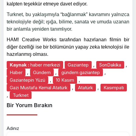
kalpten teşekkür etmeye davet ediyor.
Turknet, bu yaklaşımıyla “bağlanmak” kavramını yalnızca
teknolojiyle değil; ışığa, bilime, sanata ve umuda uzanan
bir anlamla yeniden tanımlıyor.
HAM! Creative Works tarafından hazırlanan filmin bir
diğer özelliği ise bir bölümünün yapay zeka teknolojisi ile
hazırlanmış olması.
,
,
Kaynak :
haber merkezi
Gaziantep
SonDakika
,
,
,
Haber
Gündem
gündem gaziantep
,
,
Gaziantepin Yüzü
10 Kasım
,
,
Gazi Mustafa Kemal Atatürk
Atatürk
Kasımpatı
,
Turknet
Bir Yorum Bırakın
Adınız