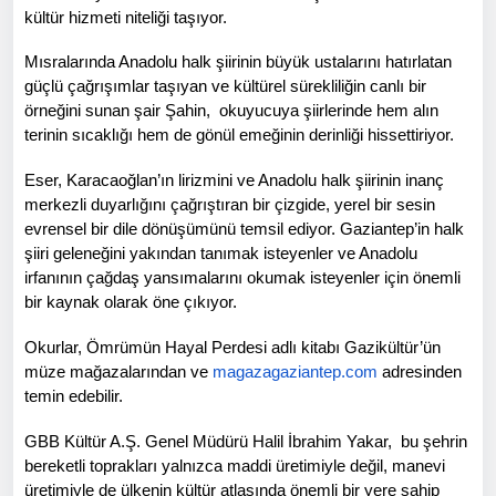
kültür hizmeti niteliği taşıyor.
Mısralarında Anadolu halk şiirinin büyük ustalarını hatırlatan
güçlü çağrışımlar taşıyan ve kültürel sürekliliğin canlı bir
örneğini sunan şair Şahin, okuyucuya şiirlerinde hem alın
terinin sıcaklığı hem de gönül emeğinin derinliği hissettiriyor.
Eser, Karacaoğlan’ın lirizmini ve Anadolu halk şiirinin inanç
merkezli duyarlığını çağrıştıran bir çizgide, yerel bir sesin
evrensel bir dile dönüşümünü temsil ediyor. Gaziantep’in halk
şiiri geleneğini yakından tanımak isteyenler ve Anadolu
irfanının çağdaş yansımalarını okumak isteyenler için önemli
bir kaynak olarak öne çıkıyor.
Okurlar, Ömrümün Hayal Perdesi adlı kitabı Gazikültür’ün
müze mağazalarından ve
magazagaziantep.com
adresinden
temin edebilir.
GBB Kültür A.Ş. Genel Müdürü Halil İbrahim Yakar, bu şehrin
bereketli toprakları yalnızca maddi üretimiyle değil, manevi
üretimiyle de ülkenin kültür atlasında önemli bir yere sahip