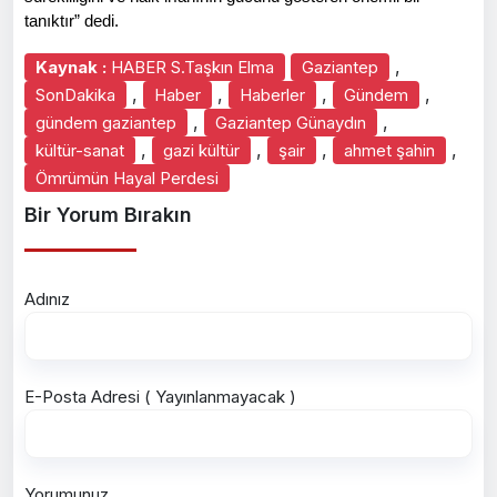
tanıktır” dedi.
,
Kaynak :
HABER S.Taşkın Elma
Gaziantep
,
,
,
,
SonDakika
Haber
Haberler
Gündem
,
,
gündem gaziantep
Gaziantep Günaydın
,
,
,
,
kültür-sanat
gazi kültür
şair
ahmet şahin
Ömrümün Hayal Perdesi
Bir Yorum Bırakın
Adınız
E-Posta Adresi ( Yayınlanmayacak )
Yorumunuz