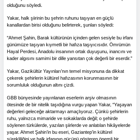
olduğunu söyledi.
Yakar, halk şiirinin bu şehrin ruhunu taşıyan en güçlü
kanallardan birisi olduğunu belirterek, şunları söyledi:
“Ahmet Şahin, Barak kültürünün içinden gelen sesiyle bu irfanı
günümüze taşıyan kıymetli bir hafıza taşıyıcısıdır. Ömrümün
Hayal Perdesi, Anadolu insanının ortak duyuşunu, inancını ve
kader algısını samimi bir dille yansıtan çok değerli bir eserdir.”
Yakar, Gazikültür Yayınları’nın temel misyonuna da dikkat
çekerek şehirlerin kültürel hafızasının korunmasının bir
sorumluluk olduğunun altını çizdi.
GBB bünyesinde yayınlanan eserlerin arşiv olmasının
ötesinde de bir nitelik taşıdığına vurgu yapan Yakar, “Yaşayan
değerleri geleceğe aktarmayı amaçlıyoruz. Çünkü şehirlerin
ruhu, yalnızca mimaride ve sokaklarda değil; o şehirde
söylenen türkülerde, yazılan şiirlerde ve anlatılan hikâyelerde
yaşar. Ahmet Şahin’in bu eseri, Gaziantep’in kültürel
sürekliliğini ve halk irfanının gücünü gösteren önemli bir