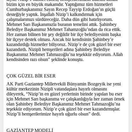
bizim için en büyük makamdır. Yaptığımız tüm hizmetleri
Cumhurbaşkanımız Sayın Recep Tayyip Erdoğan’ın güçlü
desteğiyle yaptık. İnşallah Nizip’i kalkındırmak için
çalışmalarımızı sürdüreceğiz. Daha dün gibi hatırlıyorum.
Mehmet Sarı Başkanımızla buranın temelini attık. Şahinbey
Belediye Başkanımız Mehmet Tahamzoğlu’ndan da rica ettik.
Her zaman bilinen bir şey değildir bir ilçe belediyesinin başka
bir ilçeye destek olması. Ancak biz kendisinin Şahinbey’e
kazandırdığı hizmetler biliyoruz. Nizip’e de çok güzel bir eser
kazandırdı. Nizipli hemşerileri adına Şahinbey Belediye
Başkanımız Mehmet Tahmazoğlu’na teşekkür ediyorum. Allah
kendisinden razı olsun" şeklinde konuştu.
ÇOK GÜZEL BİR ESER
AK Parti Gaziantep Milletvekili Bünyamin Bozgeyik ise yeni
kültür merkezinin Nizipli vatandaşlara hayırlı olmasını
dileyerek, “Nizip’in en güzel yerlerinin birinde yapılan bu eser
için Mehmet Sarı başkanıma ve çalışkanlığıyla her zaman örnek
olan Şahinbey Belediye Başkanımız Mehmet Tahmazoğlu’na
teşekkür ediyorum. Nizip’e çok güzel bir eser kazandırmışlar.
Nizip’li hemşerilerimize hayırlı uğurlu olsun” dedi.
GAZİANTEP MODELİ