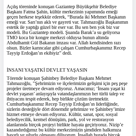
Açılış töreninde konuşan Gaziantep Büyükşehir Belediye
Başkanı Fatma Şahin, kültür merkezinin yapımında emeği
geçen herkese teşekkür ederek, “Burada iki Mehmet Başkanın
emeği var. Sarı’nın aklı ve gayreti var. Tahmazoğlu Başkanımın
estetik ile yaptığı güzel bir eser var. Bu sen ben yok biz var
modeli. Bu Gaziantep modeli. Şuanda Barak’a su geliyorsa
TMO koca bir kongre merkezi olduysa bunun altında
Abdulhamit Gül Bakanın imzası var. Allah kendisinden razı
olsun. Bizler karıncalar gibi çalışan Cumhurbaşkanımız Recep
Tayyip Erdoğan’ın ekibiyiz” dedi.
İNSANI YAŞATKİ DEVLET YAŞASIN
Törende konuşan Şahinbey Belediye Başkanı Mehmet
Tahmazoğlu, "Şehrimizin ve ilçelerimizin gelişimi için peş peşe
projeler üretmeye devam ediyoruz. Amacımız; ‘İnsanı yaşat ki
devlet yaşasın’ anlayışıyla vatandaşlarımızın her türlü talep ve
ihtiyacını tespit ederek, hep birlikte çözüm üretmektir.
Cumhurbaşkanımız Recep Tayyip Erdoğan’ın liderliğinde,
sizlerin desteğiyle dört dönemdir şehrimize ve Şahinbey’imize
hizmet etmeye devam ediyoruz. Kültür, sanat, spor, sosyal
belediyecilik, kentsel dönüşüm, park, yol ve restorasyon
alanlarında birçok projeyi birlikte hayata geçiriyoruz. Nizip’e
kazandırdığımız bu kültür merkezimizin şimdiden halkımıza
hayırlı ve uğurlu olmasını diliyorum. İnşallah burada birçok