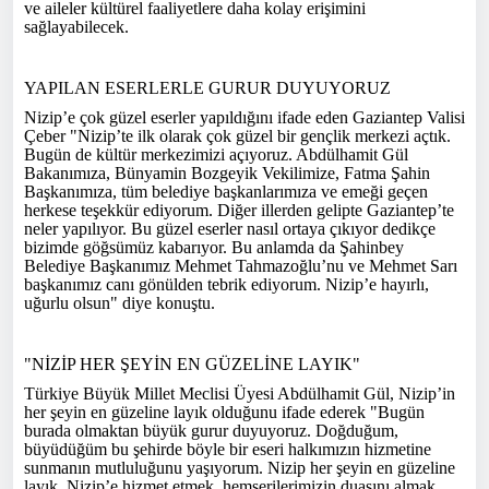
ve aileler kültürel faaliyetlere daha kolay erişimini
sağlayabilecek.
YAPILAN ESERLERLE GURUR DUYUYORUZ
Nizip’e çok güzel eserler yapıldığını ifade eden Gaziantep Valisi
Çeber "Nizip’te ilk olarak çok güzel bir gençlik merkezi açtık.
Bugün de kültür merkezimizi açıyoruz. Abdülhamit Gül
Bakanımıza, Bünyamin Bozgeyik Vekilimize, Fatma Şahin
Başkanımıza, tüm belediye başkanlarımıza ve emeği geçen
herkese teşekkür ediyorum. Diğer illerden gelipte Gaziantep’te
neler yapılıyor. Bu güzel eserler nasıl ortaya çıkıyor dedikçe
bizimde göğsümüz kabarıyor. Bu anlamda da Şahinbey
Belediye Başkanımız Mehmet Tahmazoğlu’nu ve Mehmet Sarı
başkanımız canı gönülden tebrik ediyorum. Nizip’e hayırlı,
uğurlu olsun" diye konuştu.
"NİZİP HER ŞEYİN EN GÜZELİNE LAYIK"
Türkiye Büyük Millet Meclisi Üyesi Abdülhamit Gül, Nizip’in
her şeyin en güzeline layık olduğunu ifade ederek "Bugün
burada olmaktan büyük gurur duyuyoruz. Doğduğum,
büyüdüğüm bu şehirde böyle bir eseri halkımızın hizmetine
sunmanın mutluluğunu yaşıyorum. Nizip her şeyin en güzeline
layık. Nizip’e hizmet etmek, hemşerilerimizin duasını almak