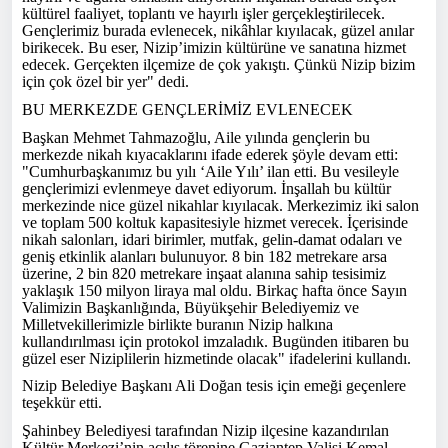
kültürel faaliyet, toplantı ve hayırlı işler gerçekleştirilecek.
Gençlerimiz burada evlenecek, nikâhlar kıyılacak, güzel anılar
birikecek. Bu eser, Nizip’imizin kültürüne ve sanatına hizmet
edecek. Gerçekten ilçemize de çok yakıştı. Çünkü Nizip bizim
için çok özel bir yer" dedi.
BU MERKEZDE GENÇLERİMİZ EVLENECEK
Başkan Mehmet Tahmazoğlu, Aile yılında gençlerin bu
merkezde nikah kıyacaklarını ifade ederek şöyle devam etti:
"Cumhurbaşkanımız bu yılı ‘Aile Yılı’ ilan etti. Bu vesileyle
gençlerimizi evlenmeye davet ediyorum. İnşallah bu kültür
merkezinde nice güzel nikahlar kıyılacak. Merkezimiz iki salon
ve toplam 500 koltuk kapasitesiyle hizmet verecek. İçerisinde
nikah salonları, idari birimler, mutfak, gelin-damat odaları ve
geniş etkinlik alanları bulunuyor. 8 bin 182 metrekare arsa
üzerine, 2 bin 820 metrekare inşaat alanına sahip tesisimiz
yaklaşık 150 milyon liraya mal oldu. Birkaç hafta önce Sayın
Valimizin Başkanlığında, Büyükşehir Belediyemiz ve
Milletvekillerimizle birlikte buranın Nizip halkına
kullandırılması için protokol imzaladık. Bugünden itibaren bu
güzel eser Niziplilerin hizmetinde olacak" ifadelerini kullandı.
Nizip Belediye Başkanı Ali Doğan tesis için emeği geçenlere
teşekkür etti.
Şahinbey Belediyesi tarafından Nizip ilçesine kazandırılan
Kültür Merkezi’nin açılış törenine Gaziantep Valisi Kemal