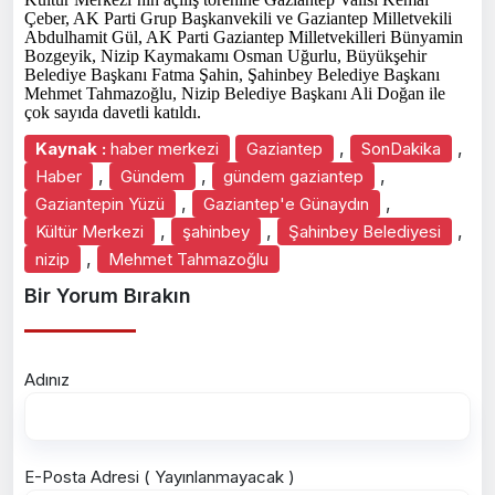
Çeber, AK Parti Grup Başkanvekili ve Gaziantep Milletvekili
Abdulhamit Gül, AK Parti Gaziantep Milletvekilleri Bünyamin
Bozgeyik, Nizip Kaymakamı Osman Uğurlu, Büyükşehir
Belediye Başkanı Fatma Şahin, Şahinbey Belediye Başkanı
Mehmet Tahmazoğlu, Nizip Belediye Başkanı Ali Doğan ile
çok sayıda davetli katıldı.
,
,
Kaynak :
haber merkezi
Gaziantep
SonDakika
,
,
,
Haber
Gündem
gündem gaziantep
,
,
Gaziantepin Yüzü
Gaziantep'e Günaydın
,
,
,
Kültür Merkezi
şahinbey
Şahinbey Belediyesi
,
nizip
Mehmet Tahmazoğlu
Bir Yorum Bırakın
Adınız
E-Posta Adresi ( Yayınlanmayacak )