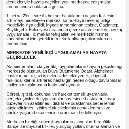
destekleriyle hayata geçirilen yeni merkezde çalışmaları
tamamlanma noktasına getirdi.
1’inci ve 2’nci evre Alzheimer hastalarının yaşam kalitesini
artırmayı hedefleyen merkez, kamu-hayırsever iş birliği
modeliyle inşa edildi. İnşaatı tamamlanan tesiste, Gaziantep
Büyükşehir Belediyesi tarafından çevre düzenlemeleri, peyzaj
uygulamaları, iç mekân tefrişatları ve merkezin hizmet
sunabilmesi için gerekli tüm teknik altyapı çalışmaları da
tamamlandı.
MERKEZDE YENİLİKÇİ UYGULAMALAR HAYATA
GEÇİRİLECEK
Alzheimer alanında yenilikçi uygulamaların hayata geçirileceği
merkezde oluşturulan Duyu Bütünleme Odası, Alzheimer
hastalarının bilişsel işlevlerini destekleyecek, duyusal
farkındalıklarını artırarak hastalığın neden olduğu davranışsal
etkilerin azaltılmasına katkı sağlayacak.
Görsel, işitsel, dokunsal ve hareket temelli uyaranlarla
gerçekleştirilecek uygulamalar sayesinde hastaların kaygı
düzeylerinin azaltılması, dikkat ve odaklanma becerilerinin
güçlendirilmesi, zihinsel aktivitelerinin desteklenmesi ve
günlük yaşam becerilerinin korunması hedefleniyor.
Merkezin bir diğer önemli uygulama alanı olan Terapötik
Bahçe ise duyusal bitkiler, yürüyüş yolları, oturma alanları ve