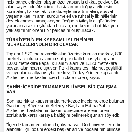
hobi bahçelerinden oluşan özel yapısıyla dikkat çekiyor. Bu
alan sayesinde Alzheimer hastalarının doğayla etkileşim
kurmaları, fiziksel aktivite düzeylerini artırmaları, sosyal
yaşama katılımlarını sürdürmeleri ve ruhsal iyilik hâllerinin
desteklenmesi amaçlanıyor. Doğanın iyileştirici gücünden
yararlanılarak oluşturulan bu alan, merkezin rehabilitasyon
yaklaşımının önemli bir parçasını oluşturacak.
TÜRKİYE’NİN EN KAPSAMLI ALZHEİMER
MERKEZLERİNDEN BİRİ OLACAK
Toplam 1.920 metrekarelik alan üzerine kurulan merkez, 800
metrekare oturum alanına sahip iki katlı binasıyla toplam
1.600 metrekare kapalı kullanım alanı ve 1.120 metrekare
peyzaj alanından oluşuyor. Fiziki kapasitesi, hizmet çeşitliliği
ve uygulama altyapısıyla merkez, Türkiye’nin en kapsamlı
Alzheimer merkezlerinden biri olarak öne çıkıyor.
ŞAHİN: İÇERİDE TAMAMEN BİLİMSEL BİR ÇALIŞMA
VAR
Son hazırlıklar kapsamında merkezde incelemelerde bulunan
Gaziantep Büyükşehir Belediye Başkanı Fatma Şahin,
Alzheimer hastalarının bakım sürecinde ailelerin önemli
zorluklarla karşı karşıya kaldığını belirterek şunları söyledi:
“İçeride tamamen bilimsel çalışma var. Dört üniversitenin bu
alandaki ilgili bölümlerdeki başkanları ve hocalarının bilimsel