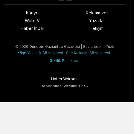
Künye
Reklam ver
WebTV
Yazarlar
Haber İhbar
İletişim
© 2026 Gündem Gaziantep Gazetesi | Gaziantep'in Yüzü
Köşe Yazarlığı Sözleşmesi
Site Kullanım Sözleşmesi
Gizlilik Politikası
HaberSihirbazı
Haber sitesi yazılımı 1.2.97