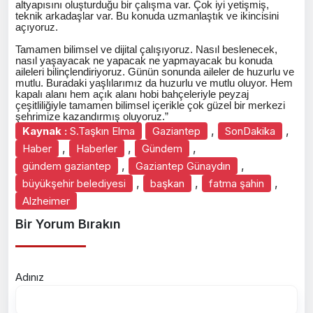
altyapısını oluşturduğu bir çalışma var. Çok iyi yetişmiş,
teknik arkadaşlar var. Bu konuda uzmanlaştık ve ikincisini
açıyoruz.
Tamamen bilimsel ve dijital çalışıyoruz. Nasıl beslenecek,
nasıl yaşayacak ne yapacak ne yapmayacak bu konuda
aileleri bilinçlendiriyoruz. Günün sonunda aileler de huzurlu ve
mutlu. Buradaki yaşlılarımız da huzurlu ve mutlu oluyor. Hem
kapalı alanı hem açık alanı hobi bahçeleriyle peyzaj
çeşitliliğiyle tamamen bilimsel içerikle çok güzel bir merkezi
şehrimize kazandırmış oluyoruz.”
,
,
Kaynak :
S.Taşkın Elma
Gaziantep
SonDakika
,
,
,
Haber
Haberler
Gündem
,
,
gündem gaziantep
Gaziantep Günaydın
,
,
,
büyükşehir belediyesi
başkan
fatma şahin
Alzheimer
Bir Yorum Bırakın
Adınız