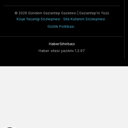
© 2026 Gündem Gaziantep Gazetesi | Gaziantep'in Yüzü
Köşe Yazarlığı Sözleşmesi
Site Kullanım Sözleşmesi
Gizlilik Politikası
HaberSihirbazı
Haber sitesi yazılımı 1.2.97