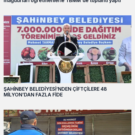
mağdurları öğretmenlerle TBMM'de toplantı yaptı
ŞAHİNBEY BELEDİYESİ’NDEN ÇİFTÇİLERE 48
MİLYON’DAN FAZLA FİDE