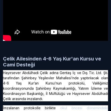
Çelik Ailesinden 4-6 Yaş Kur'an Kursu ve
Cami Desteği
Hayırsever Abdülhadi Çelik adına Gentaş İç ve Dış Tic. Ltd. Şti.
tarafından Şahinbey Yeşilevler Mahallesi’nde yaptırılacak olan
4-6 Yaş Kur’an Kursu’nun protokolü, Valiliğimiz
koordinasyonunda Şahinbey Kaymakamlığı, Yatırım İzleme ve
Koordinasyon Başkanlığı, İl Müftülüğü ve Hayırsever Abdülhadi
Çelik arasında imzalandı.
İmzalanan protokolle birlikte
okul öncesi dönemindeki