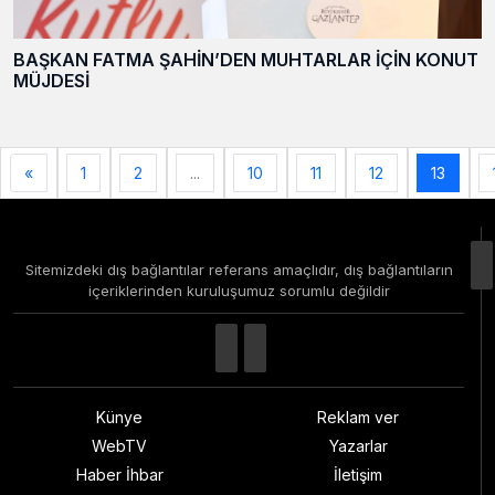
BAŞKAN FATMA ŞAHİN’DEN MUHTARLAR İÇİN KONUT
MÜJDESİ
«
1
2
...
10
11
12
13
Sitemizdeki dış bağlantılar referans amaçlıdır, dış bağlantıların
içeriklerinden kuruluşumuz sorumlu değildir
Künye
Reklam ver
WebTV
Yazarlar
Haber İhbar
İletişim