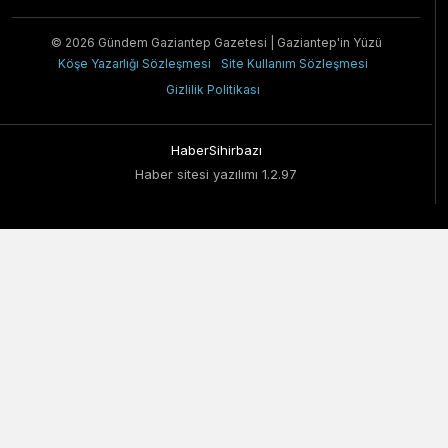
© 2026 Gündem Gaziantep Gazetesi | Gaziantep'in Yüzü
Köşe Yazarlığı Sözleşmesi
Site Kullanım Sözleşmesi
Gizlilik Politikası
HaberSihirbazı
Haber sitesi yazılımı 1.2.97