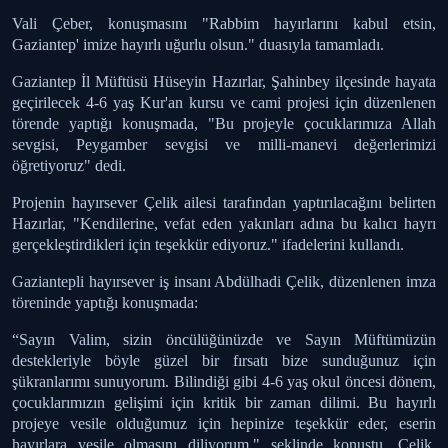
Vali Çeber, konuşmasını "Rabbim hayırlarını kabul etsin,
Gaziantep' imize hayırlı uğurlu olsun." duasıyla tamamladı.
Gaziantep İl Müftüsü Hüseyin Hazırlar, Şahinbey ilçesinde hayata
geçirilecek 4-6 yaş Kur'an kursu ve cami projesi için düzenlenen
törende yaptığı konuşmada, "Bu projeyle çocuklarımıza Allah
sevgisi, Peygamber sevgisi ve milli-manevi değerlerimizi
öğretiyoruz" dedi.
Projenin hayırsever Çelik ailesi tarafından yaptırılacağını belirten
Hazırlar, "Kendilerine, vefat eden yakınları adına bu kalıcı hayrı
gerçekleştirdikleri için teşekkür ediyoruz." ifadelerini kullandı.
Gaziantepli hayırsever iş insanı Abdülhadi Çelik, düzenlenen imza
töreninde yaptığı konuşmada:
“Sayın Valim, sizin öncülüğünüzde ve Sayın Müftümüzün
destekleriyle böyle güzel bir fırsatı bize sunduğunuz için
şükranlarımı sunuyorum. Bilindiği gibi 4-6 yaş okul öncesi dönem,
çocuklarımızın gelişimi için kritik bir zaman dilimi. Bu hayırlı
projeye vesile olduğumuz için hepinize teşekkür eder, eserin
hayırlara vesile olmasını diliyorum." şeklinde konuştu. Çelik,