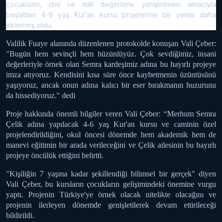
çocukların, dini ve milli değerlerle yetiştirilmesi amacıyla
başlatılan 4-6 yaş Kur’an kursu projelerine bir yenisi daha
eklenmiş oldu.
Valilik Fuaye alanında düzenlenen protokolde konuşan Vali Çeber:
"Bugün hem sevinçli hem hüzünlüyüz. Çok sevdiğimiz, insani
değerleriyle örnek olan Semra kardeşimiz adına bu hayırlı projeye
imza atıyoruz. Kendisini kısa süre önce kaybetmenin üzüntüsünü
yaşıyoruz, ancak onun adına kalıcı bir eser bırakmanın huzurunu
da hissediyoruz." dedi
Proje hakkında önemli bilgiler veren Vali Çeber: “Merhum Semra
Çelik adına yapılacak 4-6 yaş Kur'an kursu ve caminin özel
projelendirildiğini, okul öncesi dönemde hem akademik hem de
manevi eğitimin bir arada verileceğini ve Çelik ailesinin bu hayırlı
projeye öncülük ettiğini belirtti.
"Kişiliğin 7 yaşına kadar şekillendiği bilimsel bir gerçek" diyen
Vali Çeber, bu kursların çocukların gelişimindeki önemine vurgu
yaptı. Projenin Türkiye'ye örnek olacak nitelikte olacağını ve
projenin ilerleyen dönemde genişletilerek devam ettirileceği
bildirildi.