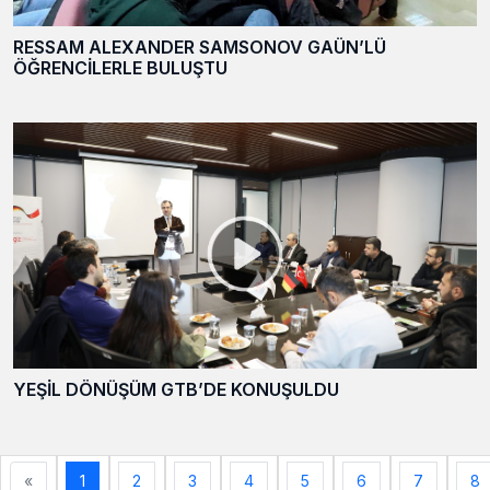
RESSAM ALEXANDER SAMSONOV GAÜN’LÜ
ÖĞRENCİLERLE BULUŞTU
YEŞİL DÖNÜŞÜM GTB’DE KONUŞULDU
«
1
2
3
4
5
6
7
8