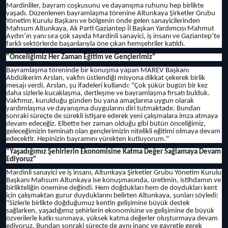
Mardinliler, bayram coşkusunu ve dayanışma ruhunu hep birlikte
yaşadı. Düzenlenen bayramlaşma törenine Altunkaya Şirketler Grubu
Yönetim Kurulu Başkanı ve bölgenin önde gelen sanayicilerinden
Mahsum Altunkaya, Ak Parti Gaziantep İl Başkan Yardımcısı Mahmut
Aydın’ın yanı sıra çok sayıda Mardinli sanayici, iş insanı ve Gaziantep’te
farklı sektörlerde başarılarıyla öne çıkan hemşehriler katıldı.
"Önceliğimiz Her Zaman Eğitim ve Gençlerimiz"
Bayramlaşma töreninde bir konuşma yapan MAREV Başkanı
Abdülkerim Arslan, vakfın üstlendiği misyona dikkat çekerek birlik
mesajı verdi. Arslan, şu ifadeleri kullandı: "Çok şükür bugün bir kez
daha sizlerle kucaklaşma, dertleşme ve bayramlaşma fırsatı bulduk.
Vakfımız, kurulduğu günden bu yana amaçlarına uygun olarak
yardımlaşma ve dayanışma duygularını diri tutmaktadır. Bundan
sonraki süreçte de sürekli istişare ederek yeni çalışmalara imza atmaya
devam edeceğiz. Elbette her zaman olduğu gibi bütün önceliğimiz,
geleceğimizin teminatı olan gençlerimizin nitelikli eğitimi olmaya devam
edecektir. Hepinizin bayramını yürekten kutluyorum."
"Yaşadığımız Şehirlerin Ekonomisine Katma Değer Sağlamaya Devam
Ediyoruz"
Mardinli sanayici ve iş insanı, Altunkaya Şirketler Grubu Yönetim Kurulu
Başkanı Mahsum Altunkaya ise konuşmasında, üretimin, istihdamın ve
birlikteliğin önemine değindi. Hem doğdukları hem de doydukları kent
için çalışmaktan gurur duyduklarını belirten Altunkaya, şunları söyledi:
"Sizlerle birlikte doğduğumuz kentin gelişimine büyük destek
sağlarken, yaşadığımız şehirlerin ekonomisine ve gelişimine de büyük
özverilerle katkı sunmaya, yüksek katma değerler oluşturmaya devam
ediyoruz. Bundan sonraki süreçte de aynı inanç ve gayretle gerek