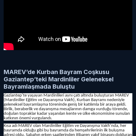
MAREV’de Kurban Bayram Coşkusu
Gaziantep’teki Mardinliler Geleneksel
Bayramlaşmada Buluştu
Gaziantep’te yaşayan Mardinlileri aynı çatı altında buluşturan MAREV
(Mardinliler Eğitim ve Dayanışma Vakfı), Kurban Bayramı nedeniyle
geleneksel bayramlaşma töreninde geniş bir katılımla bir araya geldi.
Birlik, beraberlik ve dayanışma mesajlarının damga vurduğu törende,
doğulan topraklar kadar yaşanılan kente ve ülke ekonomisine sunulan
katkının önemi vurgulandı.
Kısa adı MAREV olan Mardinliler Eğitim ve Dayanışma Vakfı’nda, her
bayramda olduğu gibi bu bayramda da hemşehrilerinin ilk buluşma
adresi oldu. Sabahın erken saatlerinden itibaren vakıf binasını dolduran