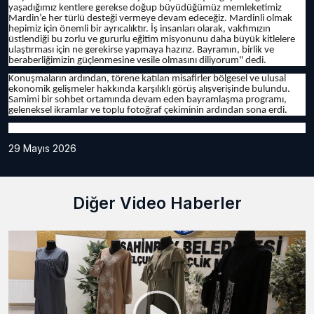
yaşadığımız kentlere gerekse doğup büyüdüğümüz memleketimiz
Mardin’e her türlü desteği vermeye devam edeceğiz. Mardinli olmak
hepimiz için önemli bir ayrıcalıktır. İş insanları olarak, vakfımızın
üstlendiği bu zorlu ve gururlu eğitim misyonunu daha büyük kitlelere
ulaştırması için ne gerekirse yapmaya hazırız. Bayramın, birlik ve
beraberliğimizin güçlenmesine vesile olmasını diliyorum" dedi.
Konuşmaların ardından, törene katılan misafirler bölgesel ve ulusal
ekonomik gelişmeler hakkında karşılıklı görüş alışverişinde bulundu.
Samimi bir sohbet ortamında devam eden bayramlaşma programı,
geleneksel ikramlar ve toplu fotoğraf çekiminin ardından sona erdi.
29 Mayıs 2026
Diğer Video Haberler