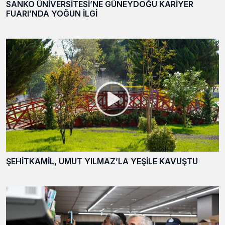
SANKO ÜNİVERSİTESİ’NE GÜNEYDOĞU KARİYER
FUARI’NDA YOĞUN İLGİ
ŞEHİTKAMİL, UMUT YILMAZ’LA YEŞİLE KAVUŞTU