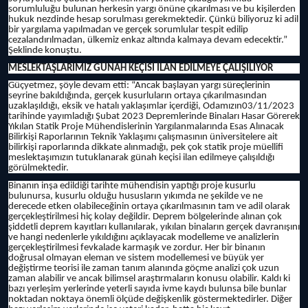
sorumluluğu bulunan herkesin yargı önüne çıkarılması ve bu kişilerden
hukuk nezdinde hesap sorulması gerekmektedir. Çünkü biliyoruz ki adil
bir yargılama yapılmadan ve gerçek sorumlular tespit edilip
cezalandırılmadan, ülkemiz enkaz altında kalmaya devam edecektir.”
Şeklinde konuştu.
MESLEKTAŞLARIMIZ GÜNAH KEÇİSİ İLAN EDİLMEYE ÇALIŞILIYOR
Güçyetmez, şöyle devam etti: “Ancak başlayan yargı süreçlerinin
seyrine bakıldığında, gerçek kusurluların ortaya çıkarılmasından
uzaklaşıldığı, eksik ve hatalı yaklaşımlar içerdiği, Odamızın03/11/2023
tarihinde yayımladığı Şubat 2023 Depremlerinde Binaları Hasar Görerek
Yıkılan Statik Proje Mühendislerinin Yargılanmalarında Esas Alınacak
Bilirkişi Raporlarının Teknik Yaklaşımı çalışmasının üniversitelere ait
bilirkişi raporlarında dikkate alınmadığı, pek çok statik proje müellifi
meslektaşımızın tutuklanarak günah keçisi ilan edilmeye çalışıldığı
görülmektedir.
Binanın inşa edildiği tarihte mühendisin yaptığı proje kusurlu
bulunursa, kusurlu olduğu hususların yıkımda ne şekilde ve ne
derecede etken olabileceğinin ortaya çıkarılmasının tam ve adil olarak
gerçekleştirilmesi hiç kolay değildir. Deprem bölgelerinde alınan çok
şiddetli deprem kayıtları kullanılarak, yıkılan binaların gerçek davranışını
ve hangi nedenlerle yıkıldığını açıklayacak modelleme ve analizlerin
gerçekleştirilmesi fevkalade karmaşık ve zordur. Her bir binanın
doğrusal olmayan eleman ve sistem modellemesi ve büyük yer
değiştirme teorisi ile zaman tanım alanında göçme analizi çok uzun
zaman alabilir ve ancak bilimsel araştırmaların konusu olabilir. Kaldı ki
bazı yerleşim yerlerinde yeterli sayıda ivme kaydı bulunsa bile bunlar
noktadan noktaya önemli ölçüde değişkenlik göstermektedirler. Diğer