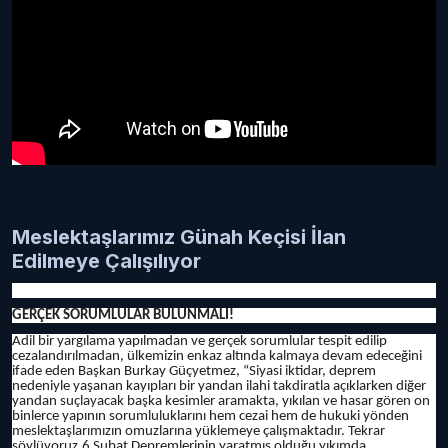
Meslektaşlarımız Günah Keçisi İlan
Edilmeye Çalışılıyor
GERÇEK SORUMLULAR BULUNMALI!
Adil bir yargılama yapılmadan ve gerçek sorumlular tespit edilip
cezalandırılmadan, ülkemizin enkaz altında kalmaya devam edeceğini
ifade eden Başkan Burkay Güçyetmez, “Siyasi iktidar, deprem
nedeniyle yaşanan kayıpları bir yandan ilahi takdiratla açıklarken diğer
yandan suçlayacak başka kesimler aramakta, yıkılan ve hasar gören on
binlerce yapının sorumluluklarını hem cezai hem de hukuki yönden
meslektaşlarımızın omuzlarına yüklemeye çalışmaktadır. Tekrar
söylüyoruz,6 Şubat Depremlerinin yaratmış olduğu yıkımda