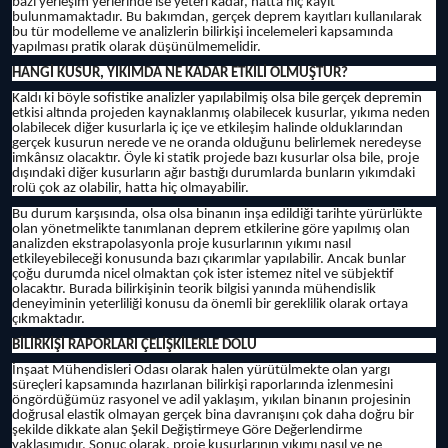
bazı yerleşim yerlerinde ise yeteri kadar, hatta hiç kayıt
bulunmamaktadır. Bu bakımdan, gerçek deprem kayıtları kullanılarak
bu tür modelleme ve analizlerin bilirkişi incelemeleri kapsamında
yapılması pratik olarak düşünülmemelidir.
HANGİ KUSUR, YIKIMDA NE KADAR ETKİLİ OLMUŞTUR?
Kaldı ki böyle sofistike analizler yapılabilmiş olsa bile gerçek depremin
etkisi altında projeden kaynaklanmış olabilecek kusurlar, yıkıma neden
olabilecek diğer kusurlarla iç içe ve etkileşim halinde olduklarından
gerçek kusurun nerede ve ne oranda olduğunu belirlemek neredeyse
imkânsız olacaktır. Öyle ki statik projede bazı kusurlar olsa bile, proje
dışındaki diğer kusurların ağır bastığı durumlarda bunların yıkımdaki
rolü çok az olabilir, hatta hiç olmayabilir.
Bu durum karşısında, olsa olsa binanın inşa edildiği tarihte yürürlükte
olan yönetmelikte tanımlanan deprem etkilerine göre yapılmış olan
analizden ekstrapolasyonla proje kusurlarının yıkımı nasıl
etkileyebileceği konusunda bazı çıkarımlar yapılabilir. Ancak bunlar
çoğu durumda nicel olmaktan çok ister istemez nitel ve sübjektif
olacaktır. Burada bilirkişinin teorik bilgisi yanında mühendislik
deneyiminin yeterliliği konusu da önemli bir gereklilik olarak ortaya
çıkmaktadır.
BİLİRKİŞİ RAPORLARI ÇELİŞKİLERLE DOLU
İnşaat Mühendisleri Odası olarak halen yürütülmekte olan yargı
süreçleri kapsamında hazırlanan bilirkişi raporlarında izlenmesini
öngördüğümüz rasyonel ve adil yaklaşım, yıkılan binanın projesinin
doğrusal elastik olmayan gerçek bina davranışını çok daha doğru bir
şekilde dikkate alan Şekil Değiştirmeye Göre Değerlendirme
yaklaşımıdır. Sonuç olarak, proje kusurlarının yıkımı nasıl ve ne