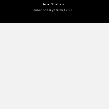
HaberSihirbazı
Haber sitesi yazılımı 1.2.97