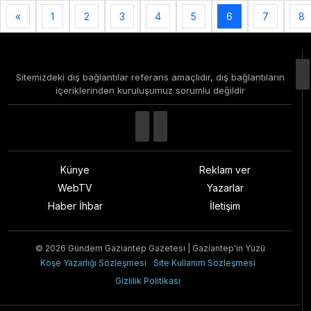
«
1
2
3
4
5
6
7
8
Sitemizdeki dış bağlantılar referans amaçlıdır, dış bağlantıların
içeriklerinden kuruluşumuz sorumlu değildir
Künye
Reklam ver
WebTV
Yazarlar
Haber İhbar
İletişim
© 2026 Gündem Gaziantep Gazetesi | Gaziantep'in Yüzü
Köşe Yazarlığı Sözleşmesi
Site Kullanım Sözleşmesi
Gizlilik Politikası