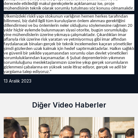
derecede etkilediği makul gerekçelerle açıklanamaz ise, proje
mühendisinin teknik olarak sorumlu tutulması söz konusu olmamalıdır.
Ülkemizdeki riskli yapı stokunun varlığının hemen herkes tarafından
bilinmesi, biz dahil ilgili tüm kuruluşların önlem alınması gerektiğini
dillendirmesi ve bu önlemlerin neler olduğunu söylemesine rağmen 20
yıldır hiçbir eylemde bulunmayan siyasi otorite, bugün sorumluluğu
yine mühendislerin üzerine yıkmaya çalışmaktadır. Çıkardıkları imar
aflarıyla risk üzerine risk yaratan ve yetmiyormuş gibi imar affından
faydalanacak binaları gerçek bir teknik incelemeden kaçıran yöneticiler
şimdi gözlerden uzak kalmak için hedef saptırmaktadırlar. Halkın sağlıklı
ve güvenli bir şekilde yaşamasından sorumlu olan devlet yöneticileri
sorumluluklarından kaçınamazlar. 6 Şubat depremlerinin yıkımının
sorumluluğunu meslektaşlarımızın üzerine yıkıp gerçek sorumluların
gizlenmesi çabalarına en yüksek sesle itiraz ediyor, gerçek ve adil bir
yargılama talep ediyoruz.”
13 Aralık 2023
Diğer Video Haberler