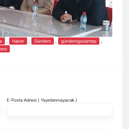
,
,
,
,
a
Haber
Gündem
gündemgaziantep
yesi
E-Posta Adresi ( Yayınlanmayacak )