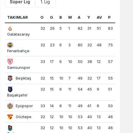
Süper Lig
1. Lig
TAKIMLAR
O
G
B
M
A
Y
AV
P
32
26
5
1
82
31
51
83
Galatasaray
32
23
6
3
80
32
48
75
Fenarbahçe
33
17
6
10
50
38
12
57
Samsunspor
Beşiktaş
32
15
10
7
49
32
17
55
32
15
6
11
54
45
9
51
Başakşehir
Eyüpspor
33
14
8
11
49
41
8
50
Göztepe
32
12
10
10
53
40
13
46
32
12
10
10
53
40
13
46