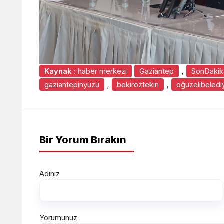
,
Kaynak :
haber merkezi
Gaziantep
SonDakik
,
,
gaziantepinyüzü
bekiröztekin
oğuzelibeledi
Bir Yorum Bırakın
Adınız
Yorumunuz