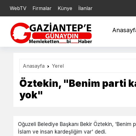
WebTV
Firmalar
Künye
İlanlar
YARIM : 21.222,43
ÇE
Anasayf
Anasayfa
Yerel
Öztekin, "Benim parti k
yok"
Oğuzeli Belediye Başkanı Bekir Öztekin, 'Benim pa
İslam ve insan kardeşliğim var' dedi.