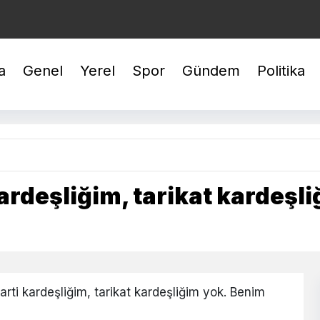
YREK : 10.644,48
BİLEZİK : 6.067,35
GÜMÜŞ : 97,48
a
Genel
Yerel
Spor
Gündem
Politika
ardeşliğim, tarikat kardeşl
rti kardeşliğim, tarikat kardeşliğim yok. Benim