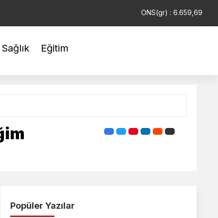
USD : 47,6787
EUR : 55,1254
ONS(gr) : 6.659,69
Sağlık
Eğitim
iğim
Popüler Yazılar