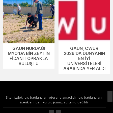
GAÜN NURDAĞI
GAÜN, CWUR
MYO’DA BİN ZEYTİN
2026’DA DÜNYANIN
FİDANI TOPRAKLA
EN İYİ
BULUŞTU
ÜNİVERSİTELERİ
ARASINDA YER ALDI
Sitemizdeki dış bağlantılar referans amaçlıdır, dış bağlantıların
içeriklerinden kuruluşumuz sorumlu değildir