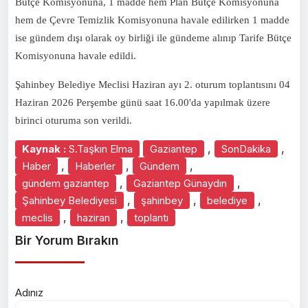
Bütçe Komisyonuna, 1 madde hem Plan Bütçe Komisyonuna
hem de Çevre Temizlik Komisyonuna havale edilirken 1 madde
ise gündem dışı olarak oy birliği ile gündeme alınıp Tarife Bütçe
Komisyonuna havale edildi.
Şahinbey Belediye Meclisi Haziran ayı 2. oturum toplantısını 04
Haziran 2026 Perşembe günü saat 16.00'da yapılmak üzere
birinci oturuma son verildi.
,
,
Kaynak :
S.Taşkın Elma
Gaziantep
SonDakika
,
,
,
Haber
Haberler
Gündem
,
,
gündem gaziantep
Gaziantep Günaydın
,
,
,
Şahinbey Belediyesi
şahinbey
belediye
,
,
meclis
haziran
toplantı
Bir Yorum Bırakın
Adınız