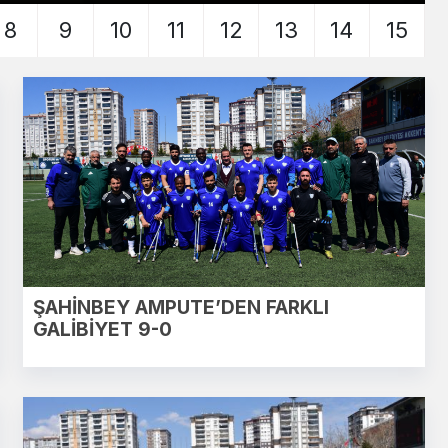
8
9
10
11
12
13
14
15
ŞAHİNBEY AMPUTE’DEN FARKLI
GALİBİYET 9-0