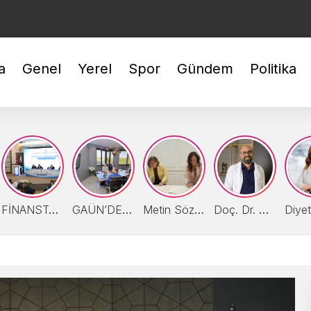
BİLEZİK : 5.941,68
GÜMÜŞ : 94,24
USD : 47,6099
a
Genel
Yerel
Spor
Gündem
Politika
FİNANSTA GAZİANTEP MODELİ ÖNERİSİ
GAÜN’DE GİRİŞİMCİ VE YENİLİKÇİ ÜNİVERSİTE ENDEKSİ HEDEFLERİ DEĞERLENDİRİLDİ
Metin Sözen Okulu Gaziantep’te doğdu
Doç. Dr. Ümit Alakuş, ´´Fıtıklar, Erken Evrede Tedavi Edilmeli!´´