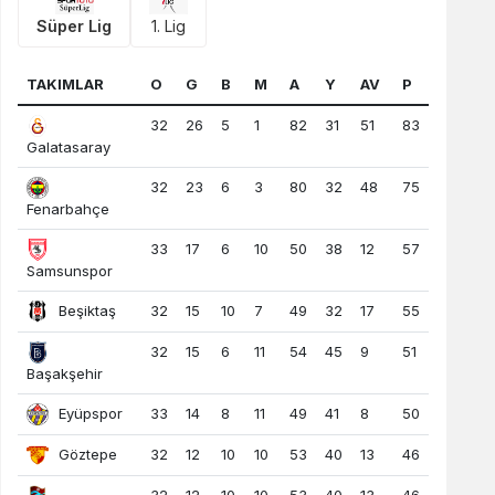
Süper Lig
1. Lig
TAKIMLAR
O
G
B
M
A
Y
AV
P
32
26
5
1
82
31
51
83
Galatasaray
32
23
6
3
80
32
48
75
Fenarbahçe
33
17
6
10
50
38
12
57
Samsunspor
Beşiktaş
32
15
10
7
49
32
17
55
32
15
6
11
54
45
9
51
Başakşehir
Eyüpspor
33
14
8
11
49
41
8
50
Göztepe
32
12
10
10
53
40
13
46