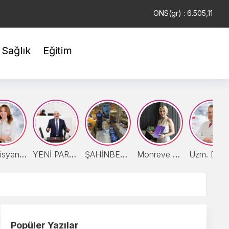
EUR : 54,8244
ONS(gr) : 6.505,11
TAM : 41.696,03
Sağlık
Eğitim
Diyetisyen Zişan Sobacı: “Yaz Meyvelerini Tüketirken Porsiyon Kontrolüne Dikkat”
YENİ PARTİLİ MERİÇ’TEN CEZAEVLERİNDEKİ KÖTÜ KOŞULLAR İÇİN SORU ÖNERGESİ
ŞAHİNBEY ZABITA EKİPLERİ VATANDAŞIN SAĞLIĞI İLE OYNAYAN İŞYERİNİ MÜHÜRLEDİ
Monreve Group Yönetim Kurulu Başkanı Merve Arkas: "İyi Liderliğin Cinsiyeti Yok, Başarının Temeli Değer Üretmek"
Uzm. Dr. Şeran: Kanser tedavisinde kontrollerini
Popüler Yazılar