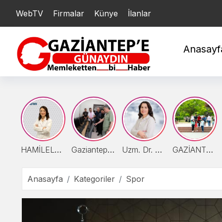
WebTV
Firmalar
YARIM : 20.782,87
Künye
İlanlar
ÇEYREK : 10.424,01
Anasayf
HAMİLELER DENİZE VEYA HAVUZA GİREBİLİR Mİ?
Gaziantep Şehir Hastanesi'nde Uyku Bozuklukları Laboratuvarı Hizmete Açıldı
Uzm. Dr. Güzel: “Karın Ağrısının Nedeni Ultrasonla Belirlenebilir”
GAZİANTEP ÜNİVERSİTESİ TÜRKİYE’NİN EN İYİ 24 ÜNİVERSİTESİ ARASINDA
Anasayfa
Kategoriler
Spor