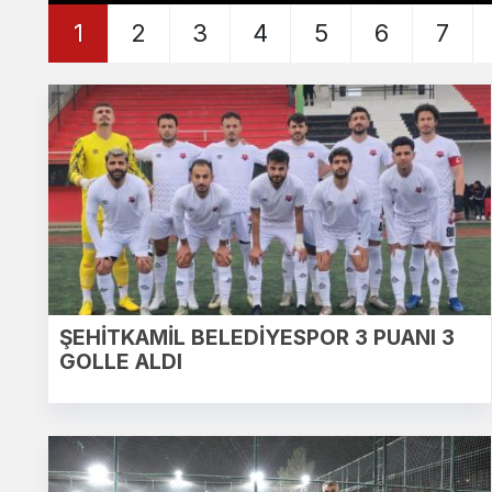
1
2
3
4
5
6
7
ŞEHİTKAMİL BELEDİYESPOR 3 PUANI 3
GOLLE ALDI